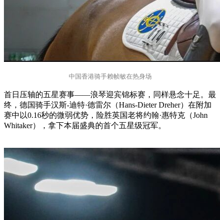
中国香港骑手赖帧敏在热身场
首日压轴的五星赛事——浪琴迎宾锦标赛，同样悬念十足。最
终，德国骑手汉斯-迪特·德雷尔（Hans-Dieter Dreher）在附加
赛中以0.16秒的微弱优势，险胜英国老将约翰·惠特克（John
Whitaker），拿下本届盛典的首个五星级冠军。