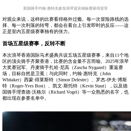
英国骑手约翰·惠特克参加浪琴迎宾锦标赛获得亚军
对观众来说，这样的比赛看得格外过瘾。每一次冒险路线的选
择、每一次利落的转弯，都会在看台上引发即时的反应——这
正是室内五星级赛事独有的张力。
首场五星级赛事，反转不断
本次浪琴香港国际马术盛典共设五场五星级赛事，来自11个地
区的顶尖骑手齐聚香港，比赛的含金量不言而喻。2025年浪琴
大奖赛冠军、丹麦骑手扎哈·尼高（Zascha Nygaard）重返赛
场，目标自然是卫冕；与此同时，约翰·惠特克（John
Whitaker）西蒙·得莱斯特（Simon Delestre）、罗杰-伊夫·博斯
特（Roger-Yves Bost）、凯文·斯托特（Kevin Staut），以及德
国骑手理查德·沃格尔（Richard Vogel）等一众熟悉的名字，也
都出现在参赛名单中。