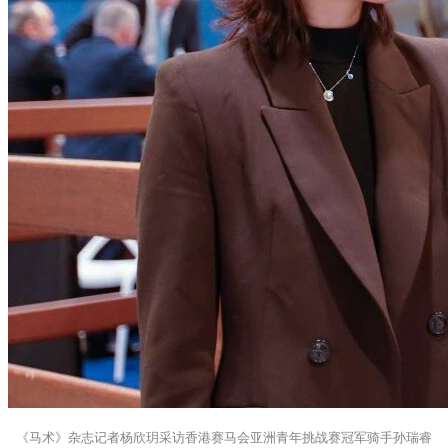
《马术》杂志记者杨欣玥采访香港赛马会亚洲青年挑战赛冠军骑手孙瑞睿