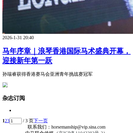
2026-1-31 20:40
马年序章｜浪琴香港国际马术盛典开幕，
迎接新年第一跃
孙瑞睿获得香港赛马会亚洲青年挑战赛冠军
杂志订阅
1
2
3
/ 3 页
下一页
联系我们：horsemanship@vip.sina.com