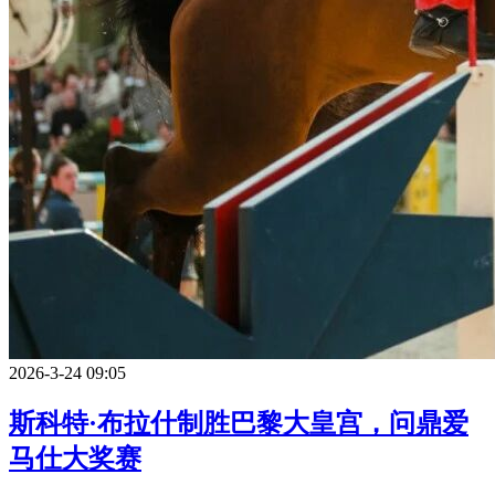
2026-3-24 09:05
斯科特·布拉什制胜巴黎大皇宫，问鼎爱
马仕大奖赛