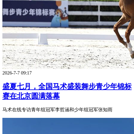
2026-7-7 09:17
盛夏七月，全国马术盛装舞步青少年锦标
赛在北京圆满落幕
马术在线专访青年组冠军李哲涵和少年组冠军张知雨