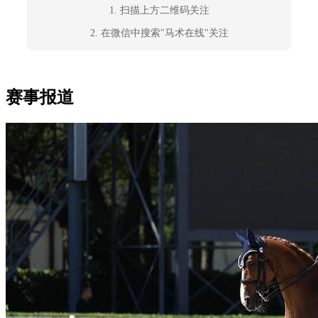
1. 扫描上方二维码关注
2. 在微信中搜索"马术在线"关注
赛事报道