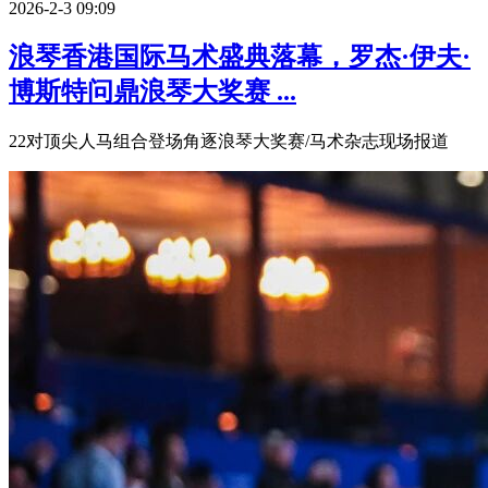
2026-2-3 09:09
浪琴香港国际马术盛典落幕，罗杰·伊夫·
博斯特问鼎浪琴大奖赛 ...
22对顶尖人马组合登场角逐浪琴大奖赛/马术杂志现场报道