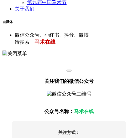
第九届中国马术节
关于我们
自媒体
微信公众号、小红书、抖音、微博
马术在线
请搜索：
关注我们的微信公众号
公众号名称：
马术在线
关注方式：