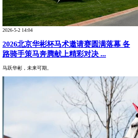
2026-5-2 14:04
2026北京华彬杯马术邀请赛圆满落幕 各
路骑手策马奔腾献上精彩对决 ...
马跃华彬，未来可期。