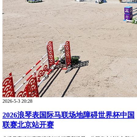
2026-5-3 20:28
2026浪琴表国际马联场地障碍世界杯中国
联赛北京站开赛