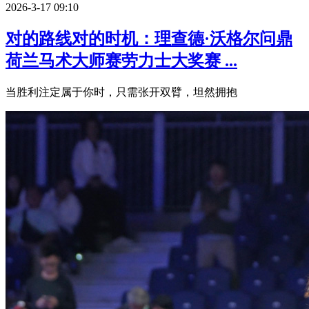
2026-3-17 09:10
对的路线对的时机：理查德·沃格尔问鼎
荷兰马术大师赛劳力士大奖赛 ...
当胜利注定属于你时，只需张开双臂，坦然拥抱