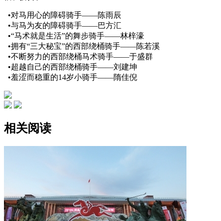
•对马用心的障碍骑手——陈雨辰
•与马为友的障碍骑手——巴方汇
•“马术就是生活”的舞步骑手——林梓濠
•拥有“三大秘宝”的西部绕桶骑手——陈若溪
•不断努力的西部绕桶马术骑手——于盛群
•超越自己的西部绕桶骑手——刘建坤
•羞涩而稳重的14岁小骑手——隋佳倪
相关阅读