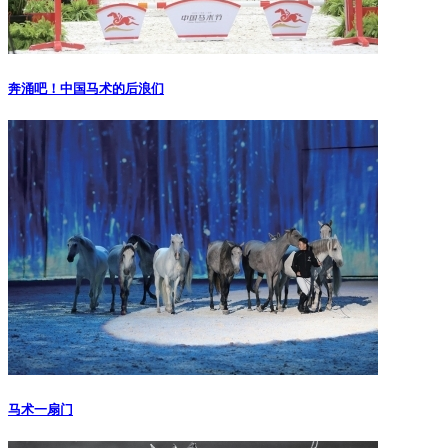
奔涌吧！中国马术的后浪们
马术一扇门