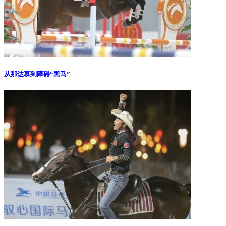
从那达慕到障碍“黑马”