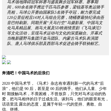
马术场地障碍冠军杯赛与盛装舞步冠军杯赛。赛事期
间，600余名骑手携近千匹马匹参赛，梁锐基等奥运骑手
亮相，马球公开赛由国家队5名骑手夺冠，耐力赛完成
120公里征程且14对人马组合完赛，绕桶赛最快纪录由吾
音巴特刷新。同期开展“天马行空”马摄影展、中国马文
化马具精品展、画马大展及5D映画情景剧《飞马滹沱》
等文化活动，呈现马术运动与文化的深度融合。开幕式
当晚新疆野马集团汗血马团队、内蒙古马术队表演团
队、唐人马球俱乐部及西部马术促进会骑手联袂献艺。
奔涌吧！中国马术的后浪们
2020 中国马术节，《马术》杂志有幸遇到新一代的马术“后
浪”，他们是 90 后，甚至是 00 后的骑手。他们从儿童、少年
时 期接触马术，不畏困难，不曾放弃，只凭对马术运动的热
爱，把与马相伴的日子过成生活。谈到马，他们的眼里有光，
话语里流 露出的态度，是属于年轻一代的坚持、勇敢、自
信、拼搏。