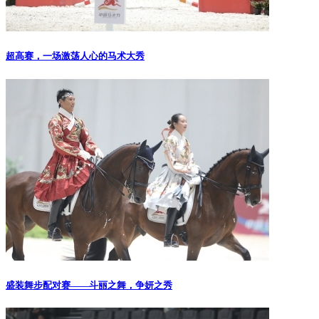
超高赛，一场激荡人心的马术大秀
盛装舞步配对赛——斗丽之舞，争妍之秀