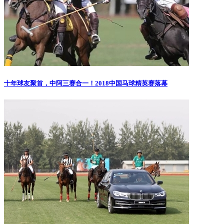
十年球友聚首，中阿三赛合一！2018中国马球精英赛落幕