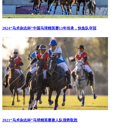
2024“马术杂志杯”中国马球精英赛13年传承，快鱼队夺冠
2021“马术杂志杯”马球精英赛唐人队强势取胜