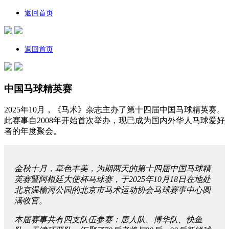
返回首页
返回首页
中国马球精英赛
2025年10月，《马术》杂志主办了第十四届中国马球精英赛。
此赛事自2008年开始首次举办，现已成为国内外华人马球爱好
者的年度聚会。
金秋十月，草色丰美，为期两天的第十四届中国马球精
英赛暨阿根廷大使杯马球赛，于2025年10月18日在地处
北京温榆河公园的北京市马术运动协会马球赛事中心圆
满收官。
本届赛事共有四支队伍参赛：唐人队、博华队、快鱼