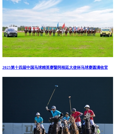
2025第十四届中国马球精英赛暨阿根廷大使杯马球赛圆满收官