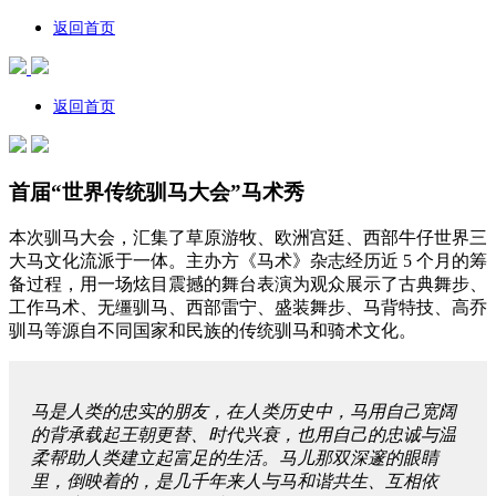
返回首页
返回首页
首届“世界传统驯马大会”马术秀
本次驯马大会，汇集了草原游牧、欧洲宫廷、西部牛仔世界三
大马文化流派于一体。主办方《马术》杂志经历近 5 个月的筹
备过程，用一场炫目震撼的舞台表演为观众展示了古典舞步、
工作马术、无缰驯马、西部雷宁、盛装舞步、马背特技、高乔
驯马等源自不同国家和民族的传统驯马和骑术文化。
马是人类的忠实的朋友，在人类历史中，马用自己宽阔
的背承载起王朝更替、时代兴衰，也用自己的忠诚与温
柔帮助人类建立起富足的生活。马儿那双深邃的眼睛
里，倒映着的，是几千年来人与马和谐共生、互相依