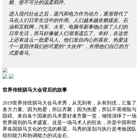
赖、密不可分的温柔羁绊。
进入现代社会之后，蒸汽和电力作为动力，逐渐替代了
马在人们日常生活中的作用。人们越来越依赖煤炭、石
油和互联网，汽车、火车、电脑等新事物占据了人们的
日常生活，而马好像被人们渐渐遗忘了。幸好，在这世
上还有这么一批爱马人。他们发自内心的喜欢、热爱这
个一直陪伴我们的可爱的“大伙伴”，并用他们自己的方
式爱着马。
世界传统驯马大会背后的故事
2019世界传统驯马大会马术秀，从无到有，从有到优，汇集了
各方力量。因为热爱，所以齐聚；因为热爱，所以不畏艰险与
阻碍。来自各个国家的马术爱好者齐聚一堂，倾情演绎了一场
世界级别的马术盛宴。这是一场马术人的狂欢，亦是中国和世
界各国驯马文化的交流的桥梁。马秀的策划与执行是考验团队
组织能力和协调能力的试金石。