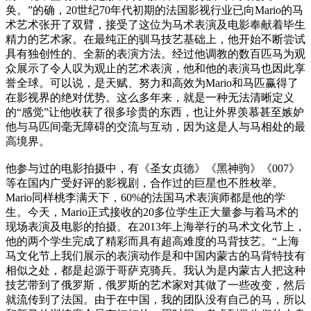
奂。”的确，20世纪70年代初期的法国影视行业已向Mario的马
术艺术张开了双臂，接受了这位为马术表演及电影奉献着毕生
精力的艺术家。在最纯正的驯马技艺基础上，他开始不断尝试
具有独创性的、全新的表演方法。经过他调教的数百匹马为观
众展示了令人叹为观止的艺术表演，他和他的表演马也因此享
誉全球。可以说，是天赋、努力和高效为Mario和马匹赢得了
在影视界的绝对优势。这么多年来，就是一种无法清晰定义
的“感觉”让他收获了很多珍贵的东西，也让外界羡慕甚至嫉妒
他与马匹间毫无障碍的交流与互动，因为这是人与马相处的最
高境界。
他参与过的电影拍摄中，有《圣女贞德》《黑神驹》《007》
等在国内广受好评的影视剧，合作过的巨星也不胜枚举。
Mario同样桃李满天下，60%的法国马术表演师都是他的学
生。今天，Mario正式接收的20多位学生正大量参与着马术的
现场表演及电影的拍摄。在2013年上海举行的马术文化节上，
他的两个学生完成了精彩而具有超高难度的马背技艺。“上海
马文化节上我们展示的表演动作是和中国内蒙古的马背特技有
相似之处，都是起源于哥萨克骑兵。我认为是内蒙古人把这种
技艺带到了俄罗斯，俄罗斯的艺术家对其做了一些改变，然后
就流传到了法国。由于在中国，我的团队没有自己的马，所以