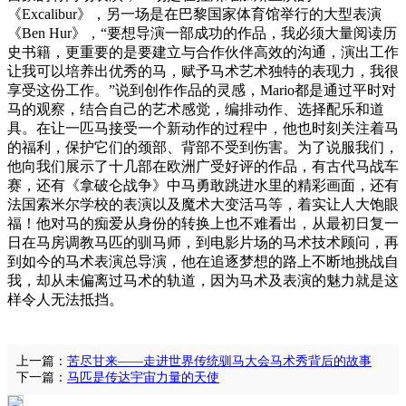
《Excalibur》，另一场是在巴黎国家体育馆举行的大型表演
《Ben Hur》，“要想导演一部成功的作品，我必须大量阅读历
史书籍，更重要的是要建立与合作伙伴高效的沟通，演出工作
让我可以培养出优秀的马，赋予马术艺术独特的表现力，我很
享受这份工作。”说到创作作品的灵感，Mario都是通过平时对
马的观察，结合自己的艺术感觉，编排动作、选择配乐和道
具。在让一匹马接受一个新动作的过程中，他也时刻关注着马
的福利，保护它们的颈部、背部不受到伤害。为了说服我们，
他向我们展示了十几部在欧洲广受好评的作品，有古代马战车
赛，还有《拿破仑战争》中马勇敢跳进水里的精彩画面，还有
法国索米尔学校的表演以及魔术大变活马等，着实让人大饱眼
福！他对马的痴爱从身份的转换上也不难看出，从最初日复一
日在马房调教马匹的驯马师，到电影片场的马术技术顾问，再
到如今的马术表演总导演，他在追逐梦想的路上不断地挑战自
我，却从未偏离过马术的轨道，因为马术及表演的魅力就是这
样令人无法抵挡。
上一篇：
苦尽甘来——走进世界传统驯马大会马术秀背后的故事
下一篇：
马匹是传达宇宙力量的天使