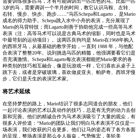
需要训练很多匹马，才有可能调训出一匹出色的马。比如一匹
3岁的马，需要调训一个半月的时间，教它认识马鞍、左转、
右转、慢步、快步、跑步……”马匹Schepa和Lagarto， 是Mario
成名的得力助手。Schepa跳入水中小舟的表演，充分展现了
Mario的马背特技；而Lagarto则善于协助他完成一些高等马术
表演（注：高等马术可以说是古典马术的缩影，同时也是马术
中最苛刻的运动项目）。这两匹良驹均是 Mario在1968年购入
的西班牙马，从最基础的教学开始，一直到 1988 年，与他配
合表演了整整20年。说到挑选马匹的精髓，他强调要看它们是
否充满激情。Schepa和Lagarto每次表演都能把Mario要求的各
种类别的技巧相互融合，像是玩游戏一样，它们喜欢从桌子上
跳下去，或者是穿破玻璃，喜欢做皮亚夫、帕萨奇、西班牙慢
步，它们是天生的表演艺术家。
将艺术延续
在坚持梦想的路上，Mario结识了很多志同道合的朋友，他们
一起讨论表演的艺术以及动作的技巧，总是有无穷的动力去创
新和完善。他们的精诚合作为马术表演吸引了大量的观众，有
很多人评价道：“Mario的团队让我们明白马术表演不仅仅是一
场表演，我们收获的只会更多。他们让马的姿态有了各方各面
的呈现，整场表演是那么令人振奋，气势恢宏，美轮美