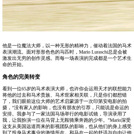
他是一位魔法大师，以一种无形的精神力，催动着法国的马术
表演潮流。面对形形色色的马匹时，Mario Luraschi总是会被
激发出无穷的创作灵感。而每一场表演的完成都是一个艺术生
命的开始。
角色的完美转变
看到一位65岁的马术表演大师，也许你会运用天才的联想能力
将他的过去和马术贵族、马术世家相关联，只是你们都想错
了，我们眼前这位大师的艺术启蒙源于一次印第安电影的拍
摄，“没有家人的影响，也没有朋友的引荐，只能说是命运的
安排。我参与了一家法国马场举行的电影试镜，导演录用了
我，让我扮演一位在马背上无鞍骑乘奔跑的少年。”Mario深受
这支从美国远道而来的影视团队的影响，也从他们的身上感受
到了投身马术事业的激情所在。和马在一起的舒适与自由让他