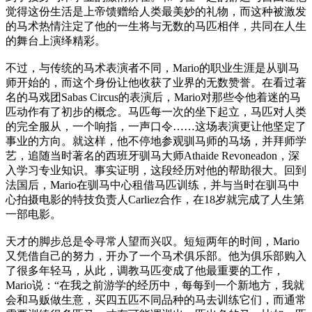
觉得这份生活是上帝馈赠给人类最美妙的礼物，而这种被激发
的马术热情注定了他的一生将与无数的马匹相伴，共同在人生
的舞台上演绎精彩。
不过，与传统的马术表演者不同，Mario的职业生涯是从驯马
师开始的，而这个身份让他收获了业界的无数赞誉。在看过著
名的马戏团Sabas Circus的表演后，Mario对那些令他着迷的马
匹动作有了初步的概念。马匹每一次的坐下起立，马匹对人类
的完全服从，一个响指，一声口令……这场表演更让他坚定了
事业的方向。就这样，他不停地参观驯马师的马场，并拜师学
艺，追随当时著名的西班牙驯马大师Athaide Revoneadon，深
入学习专业知识。事实证明，这段经历对他的帮助很大。回到
法国后，Mario在驯马中心租借马匹训练，并与当时在驯马中
心拍摄电影的特技负责人Carliez合作，在18岁就完成了人生第
一部电影。
天才的脚步总是令寻常人望而兴叹。短短两年的时间，Mario
又凭借自己的努力，开办了一个马术俱乐部。他为俱乐部购入
了很多年轻马，从此，调教马匹变成了他最重要的工作，
Mario说：“在我之前游学的经历中，每每到一个新地方，我就
会和马贩做生意，买四五匹不同品种的马去训练它们，而通常