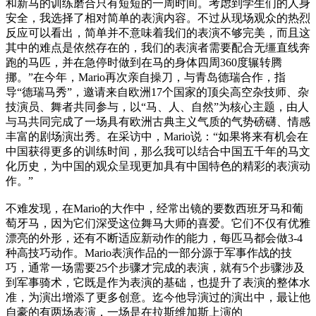
和新马的训练磨合只有短短的一周时间。考虑到学生们的人身
安全，我选择了相对简单的表演内容。不过从现场观众的热烈
反应可以看出，简单并不意味着我们的表演不够完美，而且这
其中的难点是依然存在的，我们的表演者需要配合无缰直线奔
跑的马匹，并在急停时做到在马的身体四周360度辗转腾
挪。”在今年，Mario再次亲自操刀，与青岛德瑞合作，指
导“德瑞马秀”，邀请来自欧洲17个国家的顶尖高空杂技师、杂
技演员、舞者共同参与，以“马、人、自然”为核心主题，由人
与马共同完成了一场具有欧洲古典主义气质的气势磅礴、情感
丰富的剧场演出秀。在采访中，Mario说：“如果将来有机会在
中国获得更多的训练时间，那么我可以结合中国五千年的马文
化历史，为中国的观众呈现更加具有中国特色的精彩的表演动
作。”
不难发现，在Mario的大作中，经常出镜的要数西班牙马和葡
萄牙马，因为它们深受这位舞马大师的喜爱。它们不仅有优雅
漂亮的外形，还有不断适应新动作的能力，每匹马都会做3-4
种高技巧动作。Mario表演作品的一部分源于军事作战的技
巧，通常一场需要25个步骤才完成的表演，就有5个步骤涉及
到军事骑术，它既是作为表演的基础，也提升了表演的整体水
准，为演出增添了更多创意。迄今他导演过的演出中，最让他
自豪的有两场表演，一场是在拉斯维加斯上演的