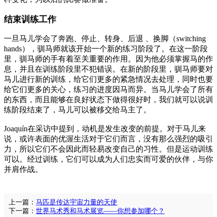
结束训练工作
一旦马儿学会了奔跑、停止、转身、后退 、换脚（switching
hands），驯马师就该开始一个新的练习阶段了。在这一阶段
里，驯马师的手有着至关重要的作用。因为他必须掌握马的作
息，并且在训练阶段里不犯错误。在新的阶段里，驯马师要对
马儿进行新的训练，给它们更多的紧急情况去处理，同时也要
给它们更多的关心，练习的进度因马而异。当马儿学会了所有
的东西，而且能够在良好状态下做得很好时，我们就可以说训
练阶段结束了，马儿可以被移交给马主了。
Joaquín在采访中提到，动机是发生改变的前提。对于马儿来
说，或许表面的优渥生活对于它们而言，没有那么强烈的吸引
力，所以它们不会因此而轻易改变自己的习性。但是运动训练
可以。经过训练，它们可以成为人们忠实而可爱的伙伴，与你
并肩作战。
上一篇：
马匹是传达宇宙力量的天使
下一篇：
世界马术秀和马术展览——你想参加哪个？