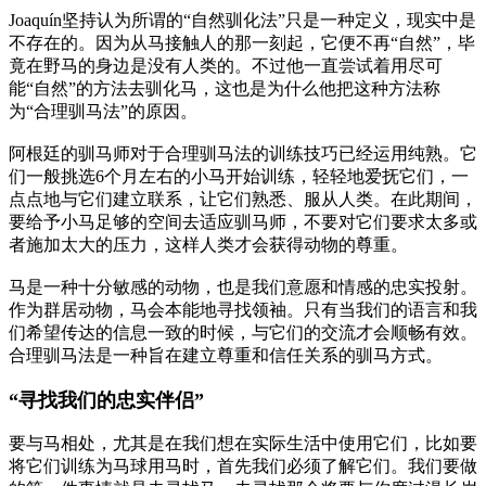
Joaquín坚持认为所谓的“自然驯化法”只是一种定义，现实中是
不存在的。因为从马接触人的那一刻起，它便不再“自然”，毕
竟在野马的身边是没有人类的。不过他一直尝试着用尽可
能“自然”的方法去驯化马，这也是为什么他把这种方法称
为“合理驯马法”的原因。
阿根廷的驯马师对于合理驯马法的训练技巧已经运用纯熟。它
们一般挑选6个月左右的小马开始训练，轻轻地爱抚它们，一
点点地与它们建立联系，让它们熟悉、服从人类。在此期间，
要给予小马足够的空间去适应驯马师，不要对它们要求太多或
者施加太大的压力，这样人类才会获得动物的尊重。
马是一种十分敏感的动物，也是我们意愿和情感的忠实投射。
作为群居动物，马会本能地寻找领袖。只有当我们的语言和我
们希望传达的信息一致的时候，与它们的交流才会顺畅有效。
合理驯马法是一种旨在建立尊重和信任关系的驯马方式。
“寻找我们的忠实伴侣”
要与马相处，尤其是在我们想在实际生活中使用它们，比如要
将它们训练为马球用马时，首先我们必须了解它们。我们要做