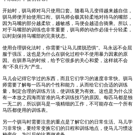
开始时，驯马师对马只使用口套。随着马儿变得越来越自信，
驯马师便开始使用口衔。驯马师会极其轻柔地对待马的嘴部，
因为马嘴的部分越柔软，越敏感，马便会越适合骑乘。所以，
对于马嘴部的训练也非常重要，驯马师的动作必须十分轻柔，
以时刻保持马嘴部的完美状态。
使用合理驯化法时，你需要“让马儿摆脱恐惧”。马永远不会屈
服于强压，这也是为什么在驯化过程中不使用暴力因素的原
因。在驯养马的时候，给予它很多的关心和爱，这样就不会
有“不良行为”产生。
马儿会记得它学过的东西，而且它们学习的速度非常快。驯马
师需要了解每一匹马的个性和能力，从而给它们合适的训练
量，制定合理的训练方法，使训练更为有效。这也是为什么没
有一本放之四海而皆准的马术训练技巧的原因。每匹马都是独
一无二的，所以驯马是一项精细的工作，不可能存在一个所有
马匹都使用的训练表。
另一个驯马时需要注意的重点是了解它们的日常生活。马儿学
习非常快，要经常变换它们的日程和训练地点，使马儿习惯这
种变化，为以后的比赛做准备。