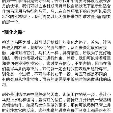
的第一件事情就是去寻找马，去寻找那个将要与你度过漫长岁
月的伙伴。我们可以去乡村或田野寻找自然状态下显示出适合
作为马球用马特征的马匹。马儿在自然环境下的行为可以显示
出它的性格特征，我们需要以此为依据来判断谁才是我们需要
的那一个。
“驯化之路”
挑选了马匹之后，就可以开始我们的驯化之路了。首先，让马
匹进入围栏里，观察它们的脾气秉性，从而来决定该如何接
触、如何对待它们。马和人一样，具有惰性，所以为了更好地
训练，我们也需要对它们进行约束。然后，我们可以带着尊重
和关切去慢慢抚摸它们。这时要有信心，不要害怕，因为在我
们赢得马儿的尊重后，它们就一定会对我们表现出这种尊重。
驯化是一个过程，不可能毕其功于一役。每匹马都是不同的，
有的会服从地非常快，而有的则需要更长的时间来做基础的练
习。
耐心是训练过程中最关键的因素。训练工作的第一步，是让小
马戴上水勒和缰绳，赢得它的信任，爱抚它并开始做一些基础
柔韧性动作。如果马允许你做的更多，那你可以爬到马背上并
时刻注意它的反应。这些步骤的进度在每匹马身上都是略有不