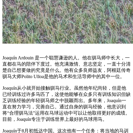
Joaquín Ardouin 是一个聪慧谦逊的人。他在驯马师中长大，一
直都在马的陪伴下度过。他充满激情、意志坚定，一直十分清
楚自己想要做的究竟是什么。他有众多良师益友，阿根廷传奇
驯马大师Polito Ulloa是他的马术和生活导师中的其中一位。
Joaquín从小就开始接触驯马行业。虽然他年纪尚轻，但是他
已经训练过许多马匹了，这使他能够在众多只有训练知识但缺
乏训练经验的年轻驯马师之中脱颖而出。多年来，Joaquín一
直在努力学习，完善自己。通过自身的驯马经验，他意识到
将“合理驯马法”运用在马球运动中可以让他取得更好的成绩。
目前，Joaquín专注于训练世界上最好的马球用马。
Joaquín于8月初抵达中国。这次他有一个任务：将当地的马训