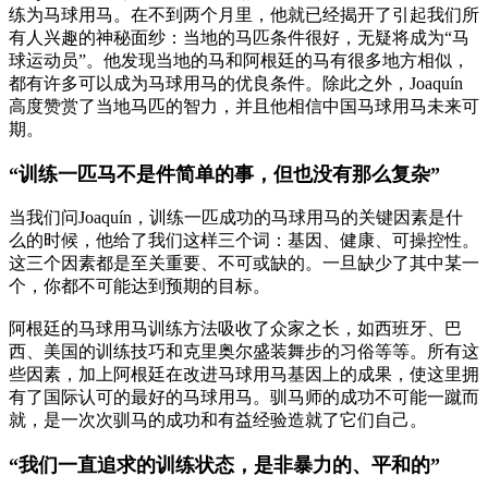
练为马球用马。在不到两个月里，他就已经揭开了引起我们所
有人兴趣的神秘面纱：当地的马匹条件很好，无疑将成为“马
球运动员”。他发现当地的马和阿根廷的马有很多地方相似，
都有许多可以成为马球用马的优良条件。除此之外，Joaquín
高度赞赏了当地马匹的智力，并且他相信中国马球用马未来可
期。
“训练一匹马不是件简单的事，但也没有那么复杂”
当我们问Joaquín，训练一匹成功的马球用马的关键因素是什
么的时候，他给了我们这样三个词：基因、健康、可操控性。
这三个因素都是至关重要、不可或缺的。一旦缺少了其中某一
个，你都不可能达到预期的目标。
阿根廷的马球用马训练方法吸收了众家之长，如西班牙、巴
西、美国的训练技巧和克里奥尔盛装舞步的习俗等等。所有这
些因素，加上阿根廷在改进马球用马基因上的成果，使这里拥
有了国际认可的最好的马球用马。驯马师的成功不可能一蹴而
就，是一次次驯马的成功和有益经验造就了它们自己。
“我们一直追求的训练状态，是非暴力的、平和的”