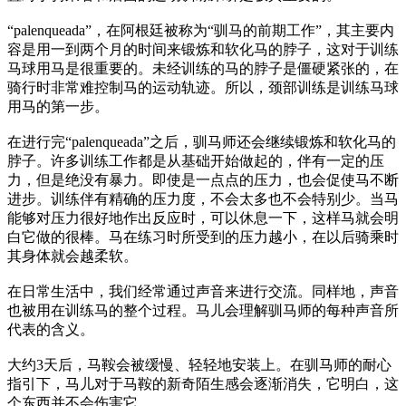
“palenqueada”，在阿根廷被称为“驯马的前期工作”，其主要内
容是用一到两个月的时间来锻炼和软化马的脖子，这对于训练
马球用马是很重要的。未经训练的马的脖子是僵硬紧张的，在
骑行时非常难控制马的运动轨迹。所以，颈部训练是训练马球
用马的第一步。
在进行完“palenqueada”之后，驯马师还会继续锻炼和软化马的
脖子。许多训练工作都是从基础开始做起的，伴有一定的压
力，但是绝没有暴力。即使是一点点的压力，也会促使马不断
进步。训练伴有精确的压力度，不会太多也不会特别少。当马
能够对压力很好地作出反应时，可以休息一下，这样马就会明
白它做的很棒。马在练习时所受到的压力越小，在以后骑乘时
其身体就会越柔软。
在日常生活中，我们经常通过声音来进行交流。同样地，声音
也被用在训练马的整个过程。马儿会理解驯马师的每种声音所
代表的含义。
大约3天后，马鞍会被缓慢、轻轻地安装上。在驯马师的耐心
指引下，马儿对于马鞍的新奇陌生感会逐渐消失，它明白，这
个东西并不会伤害它。