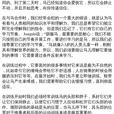
同的。到了第二天时，马已经知道你会爱抚它，所以它会静止
不动，并且开始思考，向你传递信任。
在与马合作时，我们经常会犯的一个重大的错误，就是认为马
有着与人类相同的知识水平和理解力。我们总是希望它们能立
即完全理解我们的指令。但是我们忘记了，它们有它们自己的
学习节奏。 Joaquín说：“驯服马，最重要的是耐心：我们不能
只按照自己的节奏开展工作，要进行学习的是马，所以我们必
须尊重它们的学习节奏。”马就像2-3岁的人类儿童一样，刚刚
具有理解世界的能力。所以，我们必须要能让马儿理解它要做
到的事情：它需要通过条件反射来学习。
在训练过程中，它要面对的很多事情对它来说是极为不自然的
，比如牵引它的缰绳会带给它不舒适感，人在骑乘的时候会用
腿挤压到它等等。在最开始时，我们先不要立即做训练。鞍带
会让马产生束缚感，我们需要帮助它们去慢慢习惯，直到彻底
适应。
在训练开始时我们必须经常训练马的头部和脖子，系好它们并
让它们保持静止，以便它们习惯于人拉动和松开它们头部的动
作。颈部训练的基础是头的位置，当马儿停下时，其头部的位
置对于骑乘者和后面的运动训练来讲是极其重要的。