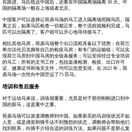
在跟进。马匹抵达中国后，还要在中国隔离场隔离 30 天。中
国的隔离场一般在上海或者北京。
中国客户可以选择让荷鼎马场的马工进入隔离场照顾马匹。隔
离之后，如果马匹检查一切都正常，整个流程就顺利完成，马
匹可以出隔离了。客户就可以开心地等待接马了。
相比其他马房，荷鼎马场整个出口流程具备以下优势：在荷兰
希尔法伦贝克拥有自己的检疫马房；有专门的运输链；可以实
现荷兰马房到中国马房的全链条服务；可以安排经过专业培训
的马工；所有的文书工作，包括血液检测、检疫、出口许可
证、健康证书和海关文件，均可以负责安排。在 2022 年，荷
鼎马场一次性向中国空运了75 匹马。
培训和售后服务
对于运动马来说，训练很重要，尤其是对于那些刚刚进口到中
国的新马，这是重中之重。
荷鼎马场可以派遣调教师到中国。如果新买的马训练状况不如
人意，或是感觉和骑手达不到预想的状态，调教师会帮助他们
找到联系，向骑手介绍合适的训练方法。如果问题不是那么复