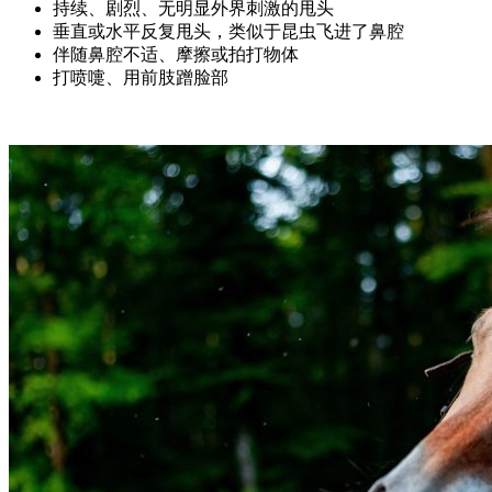
持续、剧烈、无明显外界刺激的甩头
垂直或水平反复甩头，类似于昆虫飞进了鼻腔
伴随鼻腔不适、摩擦或拍打物体
打喷嚏、用前肢蹭脸部