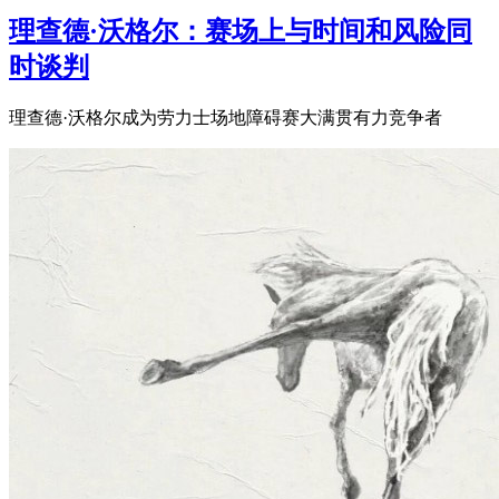
理查德·沃格尔：赛场上与时间和风险同
时谈判
理查德·沃格尔成为劳力士场地障碍赛大满贯有力竞争者