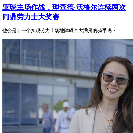
亚琛主场作战，理查德·沃格尔连续两次
问鼎劳力士大奖赛
他会是下一个实现劳力士场地障碍赛大满贯的骑手吗？