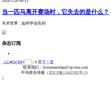
2026-5-20 09:13
当一匹马离开赛场时，它失去的是什么？
马术世界，如何学会告别
杂志订阅
1
2
3
4
5
6
7
8
9
/ 9 页
下一页
联系我们：horsemanship@vip.sina.com
中马联合传媒（
京ICP备11042383号-3
）
↑